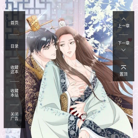
首页
上一章
下一章
目录
收藏
这本
置顶
收藏
本站
关闭
广告