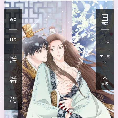
首页
横式
目录
上一章
下一章
收藏
这本
收藏
本站
置顶
关闭
广告