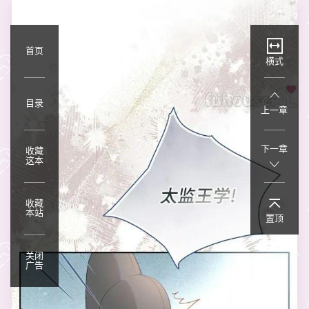
首页
横式
目录
上一章
下一章
收藏
这本
收藏
本站
置顶
关闭
广告