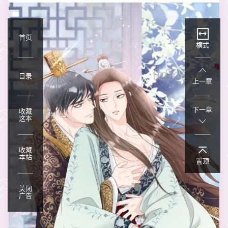
首页
横式
目录
上一章
下一章
收藏
这本
收藏
本站
置顶
关闭
广告