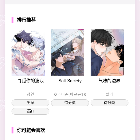
排行推荐
寻觅你的波浪
Salt Society
气味的边界
청연
호라이즌,아르곤18
릴리
男孕
待分类
待分类
高H
你可能会喜欢