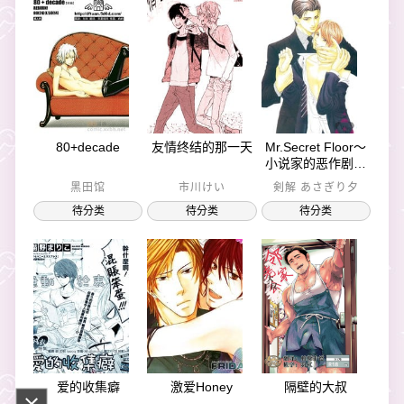
80+decade
友情终结的那一天
Mr.Secret Floor～
小说家的恶作剧音
符～
黑田馆
市川けい
剣解 あさぎり夕
待分类
待分类
待分类
爱的收集癖
激爱Honey
隔壁的大叔