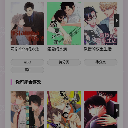
勾引alpha的方法
盛夏的水滴
教授的双重生活
哲
ABO
待分类
待分类
高H
你可能会喜欢