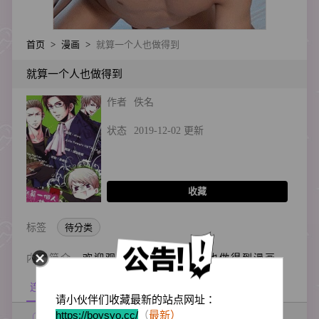
首页
>
漫画
>
就算一个人也做得到
就算一个人也做得到
作者
佚名
状态
2019-12-02 更新
收藏
标签
待分类
内容简介
欢迎观看可能就算一个人也做得到漫画
连载目录
请小伙伴们收藏最新的站点网址：
https://boysyo.cc/
（
最新）