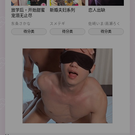
放学后，开始甜蜜
新婚夫妇系列
恋人出缺
狂
宠溺无止尽
东条さかな
スメテギ
佐崎いま/高瀬ろく
未来
待分类
待分类
待分类