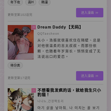
年下攻
高H
韩漫
进入漫画
更新至第102话完
Dream Daddy【无码】
20
QQTaecheon
从小，浩振就很喜欢住在隔壁、总是
对他很温柔的吉太叔叔。而那份依
赖，也随着年岁渐长，悄悄变成了无
法说出口的爱恋。
待分类
进入漫画
更新至第17话完
不想看我发疯的话，就给我生只小
21
豹猫！
니나노,간장팩토리
아기 삵을 낳아줘, 나 미치는 꼴 보기