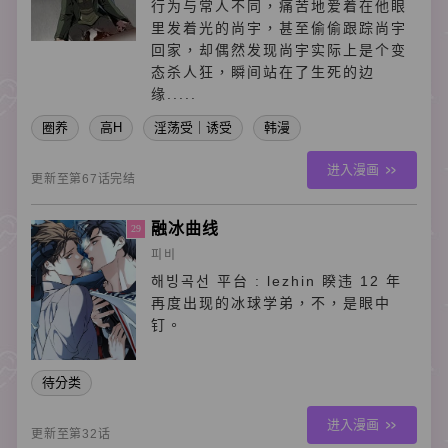
行为与常人不同，痛苦地爱着在他眼
里发着光的尚宇，甚至偷偷跟踪尚宇
回家，却偶然发现尚宇实际上是个变
态杀人狂，瞬间站在了生死的边
缘.....
圈养
高H
淫荡受｜诱受
韩漫
进入漫画
更新至第67话完结
融冰曲线
29
피비
해빙곡선 平台 : lezhin 睽违 12 年
再度出现的冰球学弟，不，是眼中
钉。
待分类
进入漫画
更新至第32话