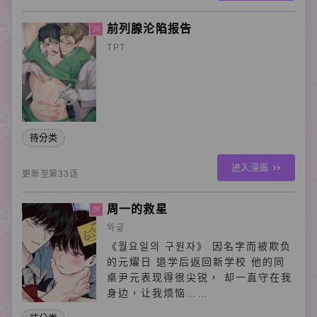
前列腺沦陷报告
25
TPT
待分类
进入漫画
更新至第33话
周一的救星
26
와글
《월요일의 구원자》 因名字而被欺负
的元燿日 退学后返回新学校 他的同
桌尹元表现得很尖锐， 却一直守在我
身边，让我烦恼……