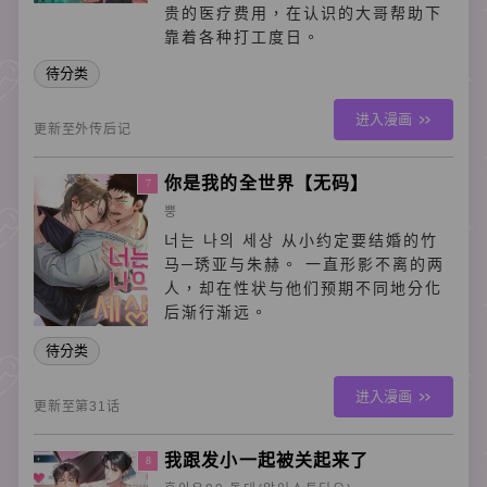
贵的医疗费用，在认识的大哥帮助下
靠着各种打工度日。
待分类
进入漫画
更新至外传后记
你是我的全世界【无码】
7
뿡
너는 나의 세상 从小约定要结婚的竹
马─琇亚与朱赫。 一直形影不离的两
人，却在性状与他们预期不同地分化
后渐行渐远。
待分类
进入漫画
更新至第31话
我跟发小一起被关起来了
8