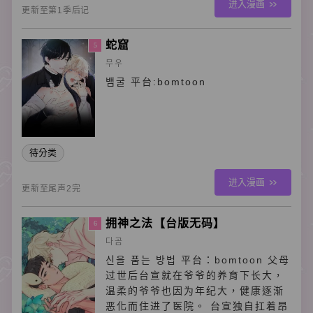
进入漫画
更新至第1季后记
蛇窟
5
무우
뱀굴 平台:bomtoon
待分类
进入漫画
更新至尾声2完
拥神之法【台版无码】
6
다곰
신을 품는 방법 平台：bomtoon 父母
过世后台宣就在爷爷的养育下长大，
温柔的爷爷也因为年纪大，健康逐渐
恶化而住进了医院。 台宣独自扛着昂