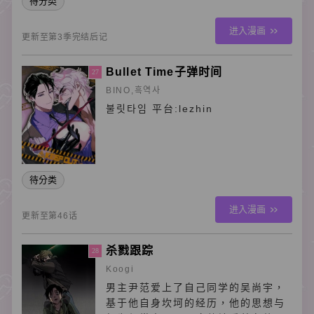
待分类
进入漫画
更新至第3季完结后记
Bullet Time子弹时间
27
BINO,흑역사
불릿타임 平台:lezhin
待分类
进入漫画
更新至第46话
杀戮跟踪
28
Koogi
男主尹范爱上了自己同学的吴尚宇，
基于他自身坎坷的经历，他的思想与