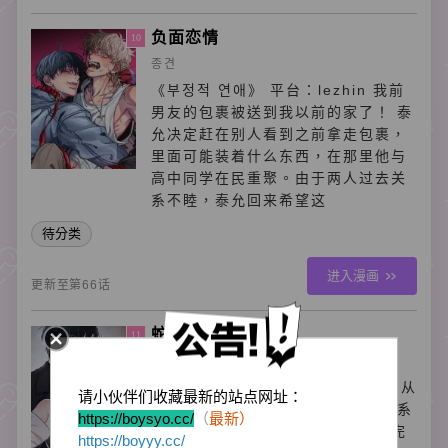
负面恋情
10
종견
《부정적 연애》 平台：lezhin 我前
男友的包裹被送到我以前的家了！ 泰
允决定赶在别人看到之前拿走包裹，
里面可能装着什么东西，在那里他与
高中同学在民重聚。由于两人过去关
系不睦，泰允回来希望这
待分类
进入漫画
更新至第66话
蛇穴【无码】
11
찬란한,우물쥐,무우
뱀 굴 埃德温和雷拉身为竹马之友，从
请小伙伴们收藏最新的站点网址：
小就会互相去对方家玩。 两人的关系
https://boysyo.cc/
（
最新）
始终如一，开始出现变化是在举办完
https://boyyy.cc/