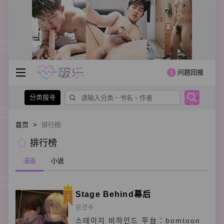
问题回报
分类搜寻
首页
>
排行榜
排行榜
漫画
小说
Stage Behind幕后
1
김건수
스테이지 비하인드 平台：bomtoon