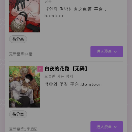
딩동
《얀의 결박》炎之束缚 平台：
bomtoon
待分类
进入漫画
更新至第34话
白夜的花路【无码】
24
오늘만 사는 형제
백야의 꽃길 平台:Bomtoon
待分类
进入漫画
更新至第1季后记