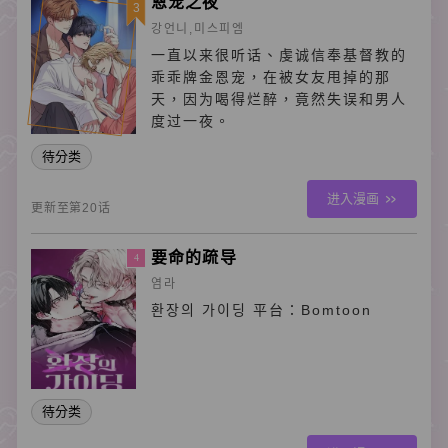
恩宠之夜
3
강언니,미스피엠
一直以来很听话、虔诚信奉基督教的
乖乖牌金恩宠，在被女友甩掉的那
天，因为喝得烂醉，竟然失误和男人
度过一夜。
待分类
进入漫画
更新至第20话
要命的疏导
4
염라
환장의 가이딩 平台：Bomtoon
待分类