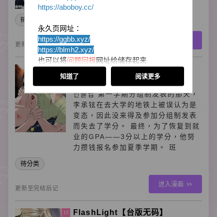
成年礼，刚步入成人之际。
https://aboboy.cc/
待分类
永久页网址：
https://ggbb.xyz/
进入漫画
更新至第35话
https://blmh2
.xyz/
也可以将
问题回报
网址给储存起来
Unsleep
12
里面会放置目前所有最新的站点网址
知道了
阅读更多
以防被迷失回不了家喔！
현외
感谢小伙伴们的支持
언슬립 第一学期分组制发表的那天，
李承铉在去大学的地铁上被误认为是
变态，因此没来得及参加分组制发表
而失去了学分。 最终，为了恢复到就
业的GPA——3分以上的学分，他努
力攒钱报名参加夏季学期。 班
待分类
进入漫画
更新至完结后记
FlashLight【台版无码】
13