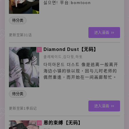
싫으면! 平台:bomtoon
待分类
进入漫画
更新至第31话
Diamond Dust【无码】
22
클레제이드,김다윗,하토
다이아몬드 더스트 像是逃离一般离开
海边小镇的徐以现，因与儿时老师的
偶然重逢，而开始在一间画廊帮忙。
待分类
进入漫画
更新至第1季后记
恩的束缚【无码】
23