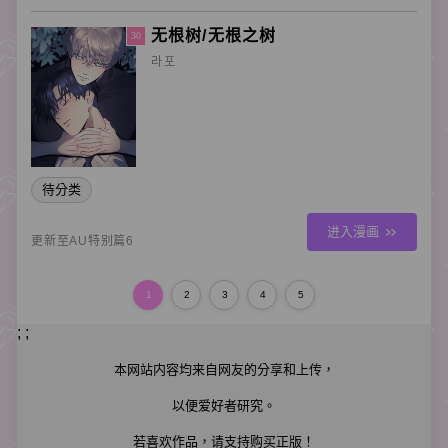
无根树/无根之树
30
라포
待分类
进入漫画
更新至AU特别篇6
1
2
3
4
5
; ;
本网站内容均来自网友的分享和上传，
以便爱好者研究。
若喜欢作品，请支持购买正版！