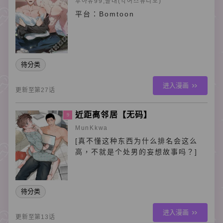
후아유99,돌대(악어스튜디오)
平台：Bomtoon
待分类
进入漫画
更新至第27话
近距离邻居【无码】
9
MunKkwa
[真不懂这种东西为什么排名会这么
高，不就是个处男的妄想故事吗？]
待分类
进入漫画
更新至第13话