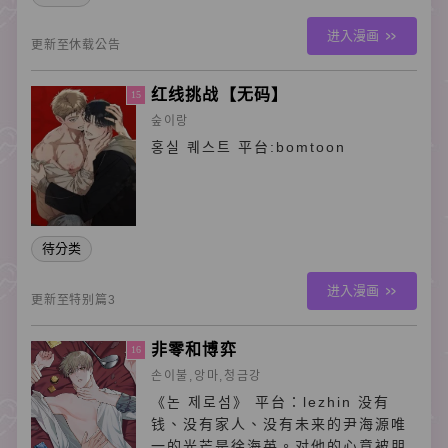
进入漫画
更新至休载公告
红线挑战【无码】
15
숲이랑
홍실 퀘스트 平台:bomtoon
待分类
进入漫画
更新至特别篇3
非零和博弈
16
손이불,앙마,청금강
《논 제로섬》 平台：lezhin 没有
钱、没有家人、没有未来的尹海源唯
一的光芒是徐海英。对他的心意被朋