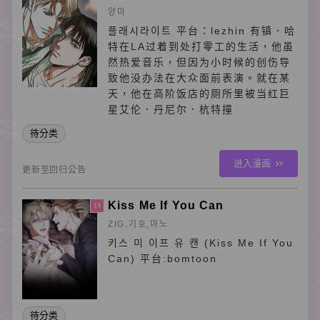
양마
플래시라이트 平台：lezhin 有镇．哈
特在LA过着到处打零工的生活，他虽
然热爱音乐，但因为小时候的创伤导
致他没办法在大众面前表演。就在某
天，他在高阶饭店的厕所里被当红巨
星艾伦．丹尼尔．杭特撞
待分类
进入漫画
更新至回归公告
Kiss Me If You Can
14
ZIG,기호,마노
키스 미 이프 유 캔 (Kiss Me If You
Can) 平台:bomtoon
待分类