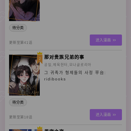
待分类
进入漫画
更新至第41话
那对贵族兄弟的事
2
공일,제육헌터,모나글로리아
그 귀족가 형제들의 사정 平台:
ridibooks
待分类
进入漫画
更新至第18话