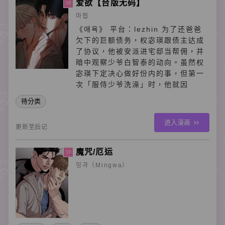
爱欲【台版无码】
18
마찝
《애욕》 平台：lezhin 为了还爸爸
欠下的巨额债务，权宓瑛跟债主达成
了协议，他被安派进宅邸当帮佣，并
暗中观察少爷白智泰的动向。虽然权
宓瑛下定决心做好份内的事，但第一
次「服侍少爷洗澡」时，他就因
待分类
进入漫画
更新至后记
魔咒/厄运
19
밍과（Mingwa）