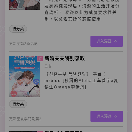
友高泰谦发现后，海源的生活开始分
崩离析。 泰谦以此为威胁要求性关
系，以莫名其妙的态度使用
待分类
进入漫画
更新至第2季后记
新婚夫夫特别录取
17
도경
《신혼부부 특별전형》 平台：
mrblue [狡猾的Alpha工车善宇x复
读生Omega李伊丹]
待分类
进入漫画
更新至夏季特别篇2